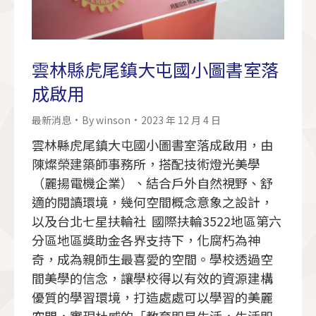
雲林縣虎尾鎮大屯國小圖書室落
成啟用
最新消息
By
winson
2023 年 12 月 4 日
雲林縣虎尾鎮大屯國小圖書室落成啟用，由
陳燦榮建築師事務所，搭配技術燈光美學
（麗揚電機企業）、結合戶外自然視野、舒
適的閱讀環境，幾何空間概念意象之設計，
以及台北七星扶輪社 國際扶輪3522地區第六
分區地區獎助金各界支持下，化腐朽為神
奇，成為親師生最喜愛的空間。學校透過空
間美學的信念，讓學校得以有效的資源建構
優質的學習環境，打造處處可以學習的美麗
空間，實現杜威的「教育即是生活，生活即