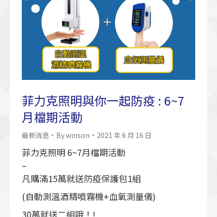
菲力克照明與你一起防疫 : 6~7
月檔期活動
最新消息
By
winson
2021 年 6 月 16 日
菲力克照明 6~7月檔期活動
–
凡購滿15萬就送防疫保護包1組
(自動測溫酒精噴霧機+血氧測量儀)
30萬就送二組哦！!