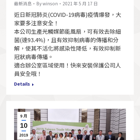
最新消息
By
winson
2021 年 5 月 17 日
近日新冠肺炎(COVID-19病毒)疫情爆發，大
家要多注意安全！
本公司生產光觸媒節能風扇，可有效去除細
菌(達93.4%)，且有效抑制病毒的傳播和分
解，使其不活化將感染性降低，有效抑制新
冠狀病毒傳播。
適合辦公室區域使用！快來安裝保護公司人
員安全哦！
Details
9 月
10
2019