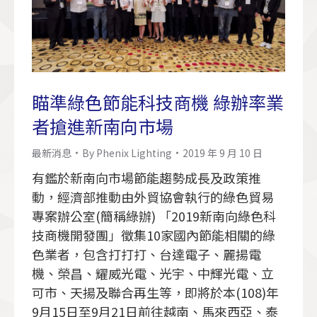
瞄準綠色節能科技商機 綠辦率業
者搶進新南向市場
最新消息
By
Phenix Lighting
2019 年 9 月 10 日
有鑑於新南向市場節能趨勢成長及政策推
動，經濟部推動由外貿協會執行的綠色貿易
專案辦公室(簡稱綠辦) 「2019新南向綠色科
技商機開發團」徵集10家國內節能相關的綠
色業者，包含打打打、台達電子、麗揚電
機、榮昌、耀威光電、光宇、中輝光電、立
可市、天揚及聯合再生等，即將於本(108)年
9月15日至9月21日前往越南、馬來西亞、泰