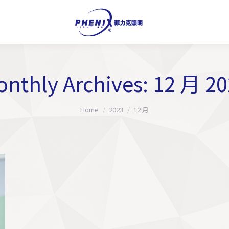
nthly Archives:
12 月 20
You are here:
Home
2023
12 月