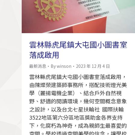
雲林縣虎尾鎮大屯國小圖書室
落成啟用
最新消息
By
winson
2023 年 12 月 4 日
雲林縣虎尾鎮大屯國小圖書室落成啟用，
由陳燦榮建築師事務所，搭配技術燈光美
學（麗揚電機企業）、結合戶外自然視
野、舒適的閱讀環境，幾何空間概念意象
之設計，以及台北七星扶輪社 國際扶輪
3522地區第六分區地區獎助金各界支持
下，化腐朽為神奇，成為親師生最喜愛的
空間。學校透過空間美學的信念，讓學校