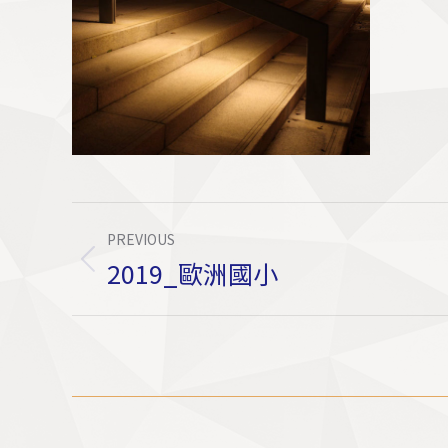
Album
PREVIOUS
Navigation
2019_歐洲國小
Previous
album: