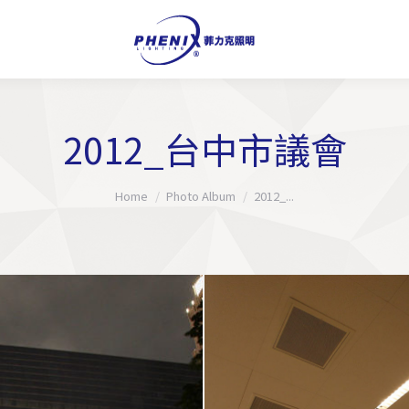
2012_台中市議會
You are here:
Home
Photo Album
2012_...