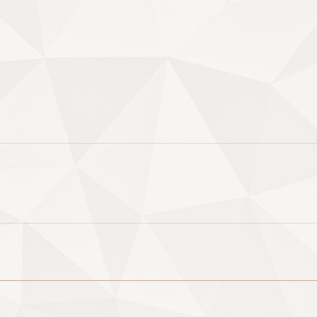
Next
album: