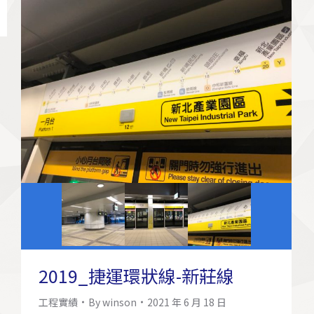
2019_捷運環狀線-新莊線
工程實績
By
winson
2021 年 6 月 18 日