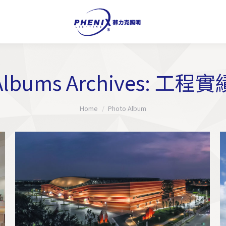
Albums Archives:
工程實
You are here:
Home
Photo Album