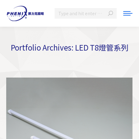
Search:
Portfolio Archives:
LED T8燈管系列
You are here: