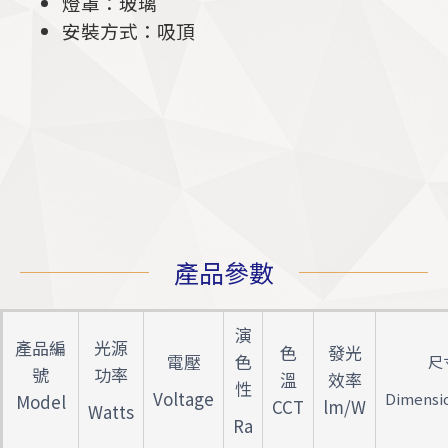
燈罩：玻璃
安裝方式：吸頂
產品參數
演
產品編
光源
色
發光
電壓
色
尺
號
功率
溫
效率
性
Voltage
Dimensi
Model
CCT
lm/W
Watts
Ra