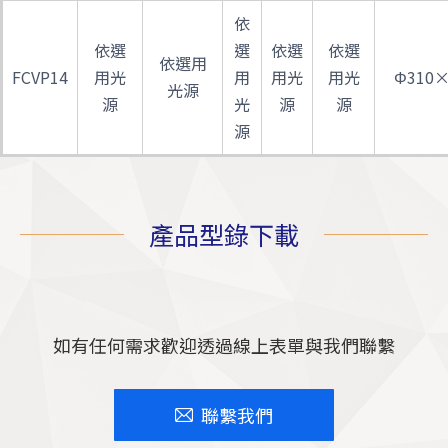
依
依選
選
依選
依選
依選用
FCVP14
用光
用
用光
用光
Φ310×
光源
源
光
源
源
源
產品型錄下載
如有任何需求歡迎透過線上表單與我們聯繫
聯繫我們