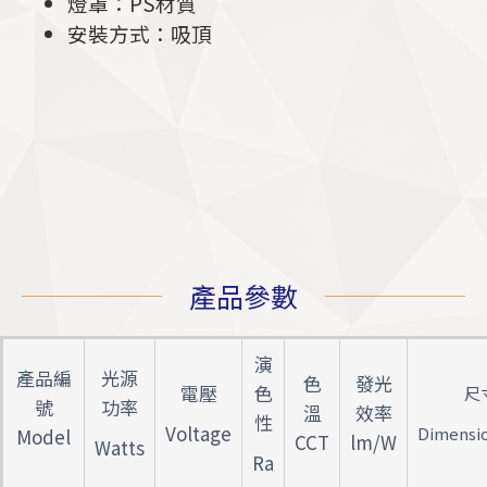
燈罩：PS材質
安裝方式：吸頂
產品參數
演
產品編
光源
色
發光
電壓
色
尺
號
功率
溫
效率
性
Voltage
Dimensi
Model
CCT
lm/W
Watts
Ra