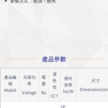
安裝方式：吸頂、懸吊
產品參數
演
產品編
光源功
電
發光
色
尺寸
號
率
壓
效率
性
Dimension(m
Model
lm/W
Voltage
Ra
CCT
2尺