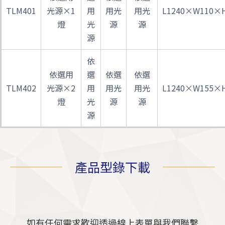
TLM401
光源×1
用
用光
用光
L1240×W110×
燈
光
源
源
源
依
依選用
選
依選
依選
TLM402
光源×2
用
用光
用光
L1240×W155×
燈
光
源
源
源
產品型錄下載
如有任何需求歡迎透過線上表單與我們聯繫