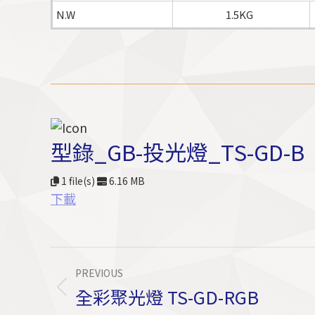
N.W
1.5KG
型錄_GB-投光燈_TS-GD-B
1 file(s)
6.16 MB
下載
Project
PREVIOUS
Navigation
全彩聚光燈 TS-GD-RGB
Previous
project: