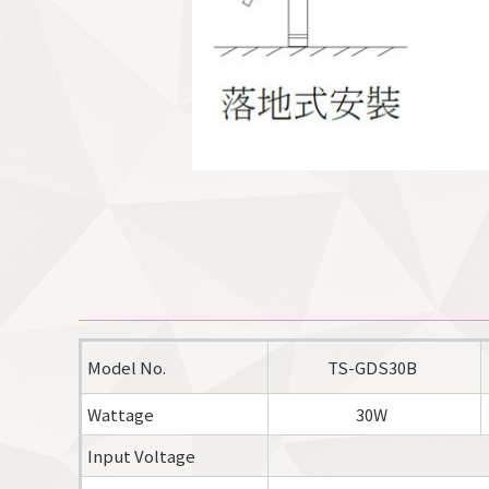
Model No.
TS-GDS30B
Wattage
30W
Input Voltage