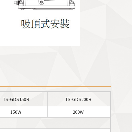
TS-GDS150B
TS-GDS200B
150
W
200W