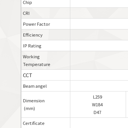
Chip
CRI
Power Factor
Efficiency
IP Rating
Working
Temperature
CCT
Beam angel
L259
Dimension
W184
(mm)
D47
Certificate