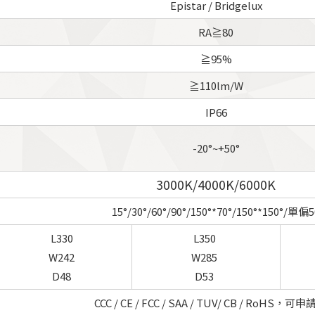
Epistar / Bridgelux
RA≧80
≧95%
≧110lm/W
IP66
-20°~+50°
3000K/4000K/6000K
15°/30°/60°/90°/150°*70°/150°*150°/單偏5
L330
L350
W242
W285
D48
D53
CCC / CE / FCC / SAA / TUV/ CB / RoHS，可