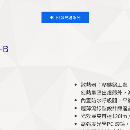
回聚光燈系列
-B
散熱器：壓鑄鋁工藝，採用
使熱量匯出燈體外，
內置防水呼吸閥，平
超薄流線型設計讓產
光效最高可達120lm /
高強度光學PC 透鏡