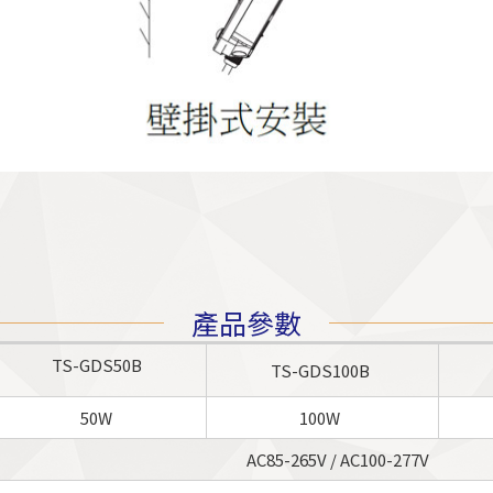
產品參數
TS-GDS50B
TS-GDS100B
50W
100W
AC85-265V / AC100-277V