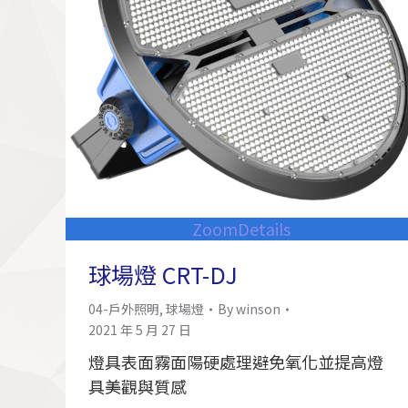
Zoom
Details
球場燈 CRT-DJ
04-戶外照明
,
球場燈
By
winson
2021 年 5 月 27 日
燈具表面霧面陽硬處理避免氧化並提高燈
具美觀與質感