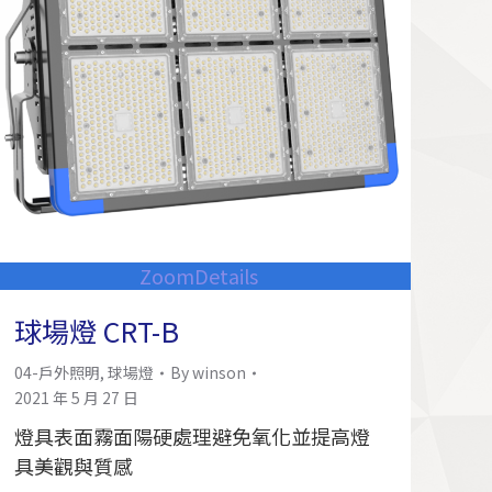
Zoom
Details
球場燈 CRT-B
04-戶外照明
,
球場燈
By
winson
2021 年 5 月 27 日
燈具表面霧面陽硬處理避免氧化並提高燈
具美觀與質感