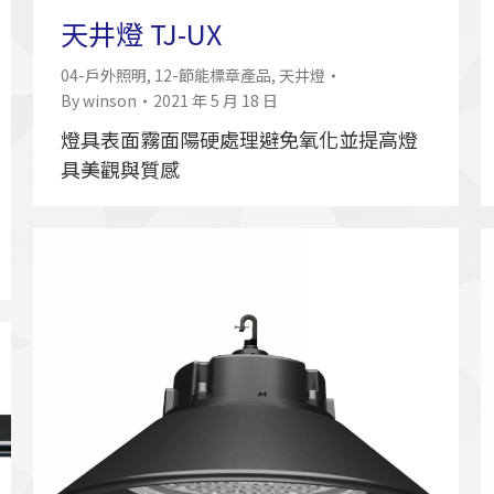
天井燈 TJ-UX
04-戶外照明
,
12-節能標章產品
,
天井燈
By
winson
2021 年 5 月 18 日
燈具表面霧面陽硬處理避免氧化並提高燈
具美觀與質感