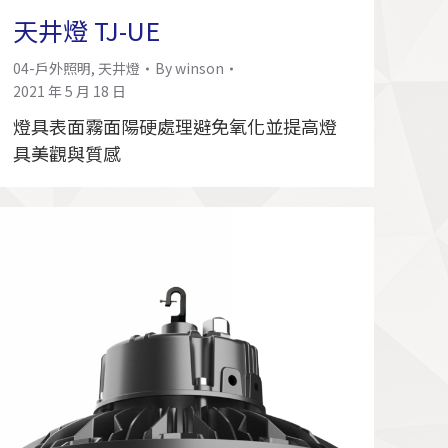
天井燈 TJ-UE
04-戶外照明
,
天井燈
By
winson
2021 年 5 月 18 日
燈具表面霧面陽硬處理避免氧化並提高燈
具美觀與質感