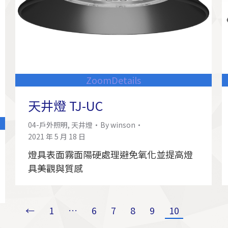
Zoom
Details
天井燈 TJ-UC
04-戶外照明
,
天井燈
By
winson
2021 年 5 月 18 日
燈具表面霧面陽硬處理避免氧化並提高燈
具美觀與質感
←
1
…
6
7
8
9
10