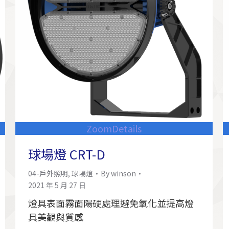
Zoom
Details
球場燈 CRT-D
04-戶外照明
,
球場燈
By
winson
2021 年 5 月 27 日
燈具表面霧面陽硬處理避免氧化並提高燈
具美觀與質感