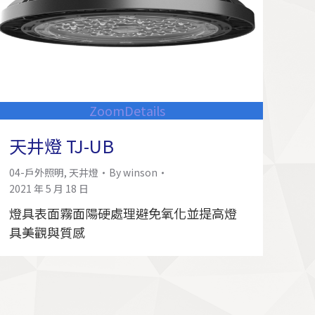
Zoom
Details
天井燈 TJ-UB
04-戶外照明
,
天井燈
By
winson
2021 年 5 月 18 日
燈具表面霧面陽硬處理避免氧化並提高燈
具美觀與質感